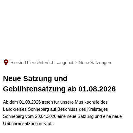
MUSIKSCHULE
UNTERRICHTSANGEBOT
Wir über uns
Lehrkräfte
VERANSTALTUNGEN
Das unterrichten wir
Sekretariat
Satzung
Sie sind hier:
Unterrichtsangebot
Neue Satzungen
AKTUELLES
Termine
Ensembles
Gebühren
Neue
Neue Satzung und
Galerie
Förderer und Unterstützer
Ab dem Schuljahr 2026/2027
Satzungen
Gebührensatzung ab 01.08.2026
Neue Satzungen
Praktika
Musikschule ließ Museum er
Ab dem 01.08.2026 treten für unsere Musikschule des
Landkreises Sonneberg auf Beschluss des Kreistages
Merkblatt zur Erhebung von
Danke an alle Mitwirkenden 
Sonneberg vom 29.04.2026 eine neue Satzung und eine neue
Gebührensatzung in Kraft.
Jazzband der Musikschule mi