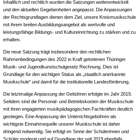
Inhaltlich und rechtlich wurden die Satzungen weiterentwickelt
und den aktuellen Gegebenheiten angepasst. Die Anpassungen
Ein neues Logo für unsere 
der Rechtsgrundlagen dienen dem Ziel, unsere Kreismusikschule
mit ihrem breiten Ausbildungsangebot als wertvolle und
Wettbewerbe und Neuigkeit
leistungsfähige Bildungs- und Kultureinrichtung zu stärken und zu
erhalten.
Weihnachtskonzert24
Die neue Satzung trägt insbesondere den rechtlichen
Schüler der Streichklasse sp
Rahmenbedingungen des 2022 in Kraft getretenen Thüringer
Musik- und Jugendkunstschulgesetz Rechnung. Dies ist
Herzlichen Glückwunsch Ali
Grundlage für den wichtigen Status als „staatlich anerkannte
Musikschule“ und damit für die institutionelle Landesförderung.
Musiktheater Vogelhochzeit
Die letztmalige Anpassung der Gebühren erfolgte im Jahr 2019.
Probelager24
Seitdem sind die Personal- und Betriebskosten der Musikschule
mit ihren engagierten musikpädagogischen Fachkräften deutlich
Wechsel beim Gitarrenunterr
gestiegen. Eine Anpassung der Unterrichtsgebühren als
wichtigste Einnahmequelle unserer Musikschule ist daher
Jugend Musiziert 2024
dringend notwendig. Sie erfolgt im Sinne der Schülerinnen und
Schüler moderat und auf Grundlage der seit 2019 ebenfalls