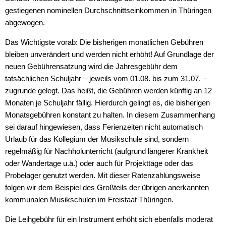
Schülerbands mit neuer Spiel
gestiegenen nominellen Durchschnittseinkommen in Thüringen
abgewogen.
70 Jahre Musikschule des L
Das Wichtigste vorab: Die bisherigen monatlichen Gebühren
bleiben unverändert und werden nicht erhöht! Auf Grundlage der
Anatomie und Musik im S
neuen Gebührensatzung wird die Jahresgebühr dem
tatsächlichen Schuljahr – jeweils vom 01.08. bis zum 31.07. –
Musikschulgesetz
zugrunde gelegt. Das heißt, die Gebühren werden künftig an 12
Monaten je Schuljahr fällig. Hierdurch gelingt es, die bisherigen
Projekt mit der Bürgerschule
Monatsgebühren konstant zu halten. In diesem Zusammenhang
sei darauf hingewiesen, dass Ferienzeiten nicht automatisch
Unser Angebot „Instrumente
Urlaub für das Kollegium der Musikschule sind, sondern
regelmäßig für Nachholunterricht (aufgrund längerer Krankheit
Schwarzes Brett
oder Wandertage u.ä.) oder auch für Projekttage oder das
Probelager genutzt werden. Mit dieser Ratenzahlungsweise
Erfolgreiches Kinderkonzert
folgen wir dem Beispiel des Großteils der übrigen anerkannten
kommunalen Musikschulen im Freistaat Thüringen.
Jugend Musiziert 2025
Die Leihgebühr für ein Instrument erhöht sich ebenfalls moderat