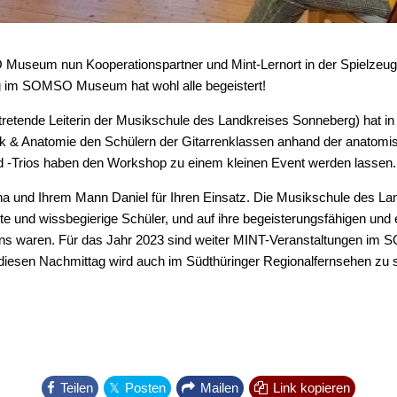
 Museum nun Kooperationspartner und Mint-Lernort in der Spielzeug
g im SOMSO Museum hat wohl alle begeistert!
tretende Leiterin der Musikschule des Landkreises Sonneberg) hat i
k & Anatomie den Schülern der Gitarrenklassen anhand der anato
nd -Trios haben den Workshop zu einem kleinen Event werden lassen.
na und Ihrem Mann Daniel für Ihren Einsatz. Die Musikschule des L
erte und wissbegierige Schüler, und auf ihre begeisterungsfähigen und 
ei uns waren. Für das Jahr 2023 sind weiter MINT-Veranstaltungen 
r diesen Nachmittag wird auch im Südthüringer Regionalfernsehen zu 
Teilen
Posten
Mailen
Link kopieren