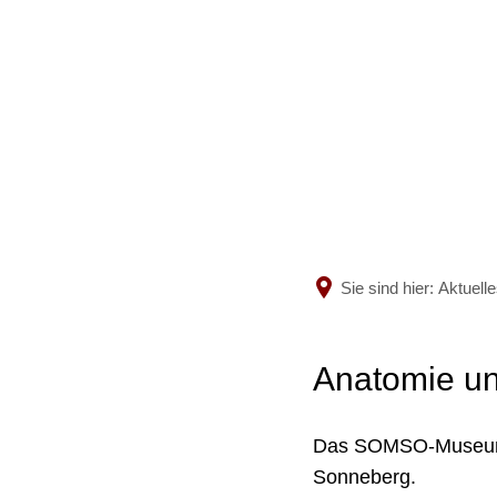
MUSI
Wir übe
Lehrkrä
Sie sind hier:
Aktuell
Sekreta
Anatomie u
Ensemb
Das SOMSO-Museum u
Fördere
Sonneberg.