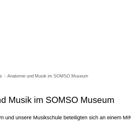
Datenschutz
Impressu
KSCHULE
UNTERRICHTSANGEBOT
V
r uns
Das unterrichten wir
Ter
fte
Satzung
Gal
es
Anatomie und Musik im SOMSO Museum
riat
Gebühren
nd Musik im SOMSO Museum
les
Neue Satzungen
nd unsere Musikschule beteiligten sich an einem MINT
r und Unterstützer