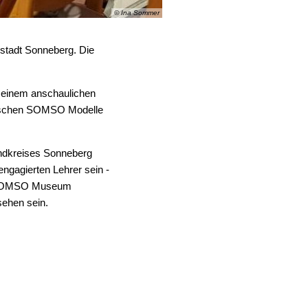
© Ina Sommer
Musiktheater Vogelhochzeit
stadt Sonneberg. Die
n einem anschaulichen
Probelager24
mischen SOMSO Modelle
Wechsel beim Gitarrenunterri
andkreises Sonneberg
engagierten Lehrer sein -
im SOMSO Museum
sehen sein.
Jugend Musiziert 2024
Schülerbands mit neuer Spiel