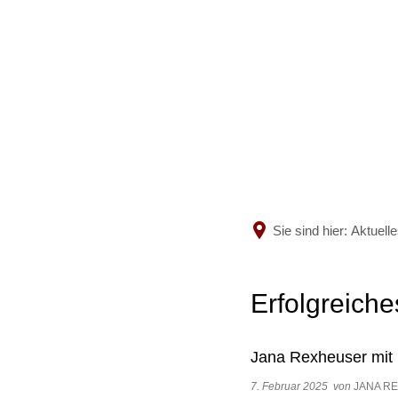
MUSI
Wir übe
Lehrkrä
Sie sind hier:
Aktuell
Sekreta
Erfolgreiche
Ensemb
Jana Rexheuser mit 
Fördere
7. Februar 2025
von
JANA R