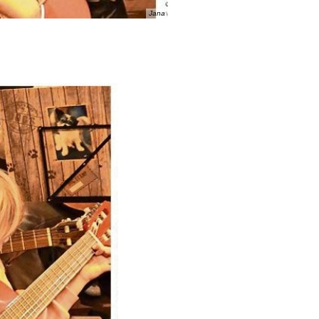
Jana
Musiktheater Vogelhochzeit
Probelager24
Wechsel beim Gitarrenunterri
Jugend Musiziert 2024
Schülerbands mit neuer Spiel