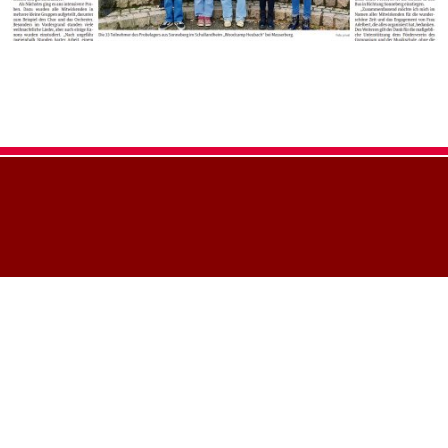
Ein neues Logo für unsere 
Wettbewerbe und Neuigkeit
Weihnachtskonzert24
Schüler der Streichklasse sp
Herzlichen Glückwunsch Ali
Musiktheater Vogelhochzeit
Probelager24
Wechsel beim Gitarrenunterr
Jugend Musiziert 2024