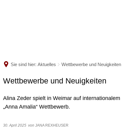
MUSIKSCHULE
UNTERRICHTSANGEBOT
Wir über uns
Lehrkräfte
VERANSTALTUNGEN
Das unterrichten wir
Sekretariat
Satzung
Sie sind hier:
Aktuelles
Wettbewerbe und Neuigkeiten
AKTUELLES
Termine
Ensembles
Gebühren
Wettbewerbe und Neuigkeiten
Galerie
Förderer und Unterstützer
Ab dem Schuljahr 2026/2027
Neue Satzungen
Alina Zeder spielt in Weimar auf internationalem
Praktika
Musikschule ließ Museum er
„Anna Amalia“ Wettbewerb.
Merkblatt zur Erhebung von
Danke an alle Mitwirkenden 
30. April 2025
von
JANA REXHEUSER
Jazzband der Musikschule mi