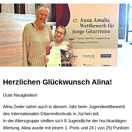
Ein neues Logo für unsere 
Wettbewerbe und Neuigkeit
Weihnachtskonzert24
Schüler der Streichklasse sp
Herzlichen Glückwunsch Ali
Herzlichen Glückwunsch Alina!
Musiktheater Vogelhochzeit
Probelager24
Gute Neuigkeiten!
Alina Zeder nahm auch in diesem Jahr beim Jugendwettbewerb
Wechsel beim Gitarrenunterr
des Internationalen Gitarrenfestivals in Jüchen teil.
In der Altersgruppe stellten sich 8 Jugendliche der hochkarätigen
Jugend Musiziert 2024
Wertung. Alina wurde mit einem 1. Preis und 24 ( von 25) Punkten