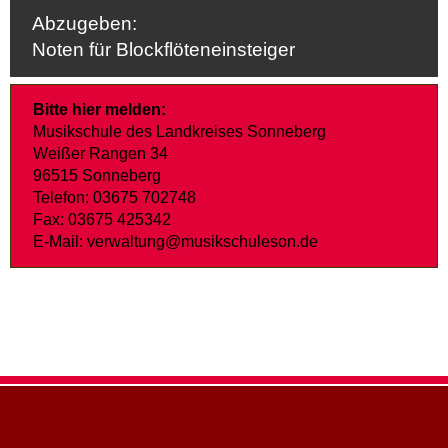
Abzugeben:
Noten für Blockflöteneinsteiger
Bitte hier melden:
Musikschule des Landkreises Sonneberg
Weißer Rangen 34
96515 Sonneberg
Telefon: 03675 702748
Fax: 03675 425342
E-Mail: verwaltung@musikschuleson.de